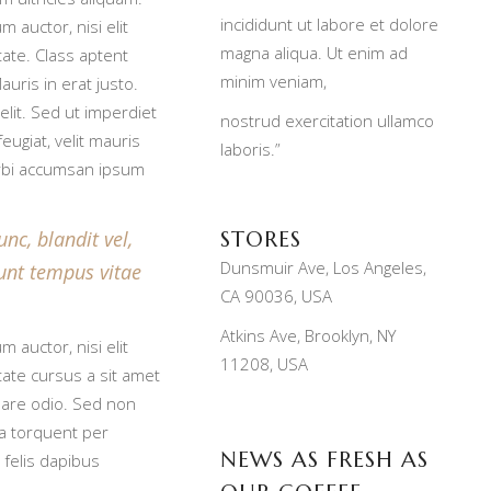
incididunt ut labore et dolore
m auctor, nisi elit
magna aliqua. Ut enim ad
tate. Class aptent
minim veniam,
uris in erat justo.
lit. Sed ut imperdiet
nostrud exercitation ullamco
ugiat, velit mauris
laboris.”
orbi accumsan ipsum
STORES
c, blandit vel,
Dunsmuir Ave, Los Angeles,
dunt tempus vitae
CA 90036, USA
Atkins Ave, Brooklyn, NY
m auctor, nisi elit
11208, USA
tate cursus a sit amet
nare odio. Sed non
ra torquent per
NEWS AS FRESH AS
 felis dapibus