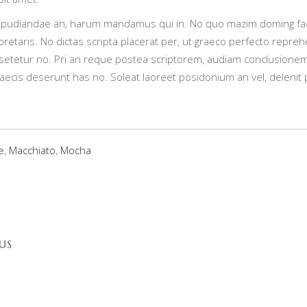
epudiandae an, harum mandamus qui in. No quo mazim doming faci
rpretaris. No dictas scripta placerat per, ut graeco perfecto repre
tetur no. Pri an reque postea scriptorem, audiam conclusione
raecis deserunt has no. Soleat laoreet posidonium an vel, delenit 
e
,
Macchiato
,
Mocha
US