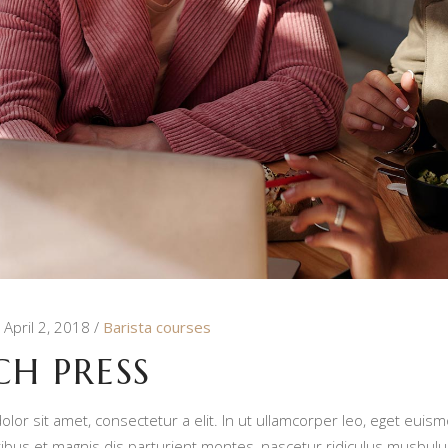
April 2, 2018
Barista courses
CH PRESS
lor sit amet, consectetur a elit. In ut ullamcorper leo, eget euism
bus et magnis dis parturient montes, nascetur ridiculus musbulum