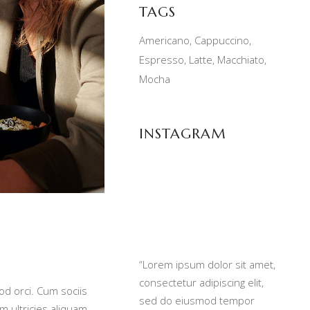
TAGS
Americano
Cappuccino
Espresso
Latte
Macchiato
Mocha
INSTAGRAM
“Lorem ipsum dolor sit amet,
consectetur adipiscing elit,
od orci. Cum sociis
sed do eiusmod tempor
 ultricies aliquam.