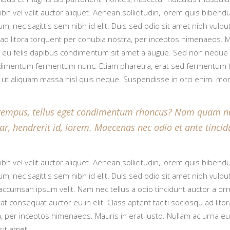
ibh vel velit auctor aliquet. Aenean sollicitudin, lorem quis bibendu
, nec sagittis sem nibh id elit. Duis sed odio sit amet nibh vulpu
u ad litora torquent per conubia nostra, per inceptos himenaeos. Ma
 eu felis dapibus condimentum sit amet a augue. Sed non neque e
ndimentum fermentum nunc. Etiam pharetra, erat sed fermentum fe
 ut aliquam massa nisl quis neque. Suspendisse in orci enim. m
empus, tellus eget condimentum rhoncus? Nam quam nun
nar, hendrerit id, lorem. Maecenas nec odio et ante tinci
ibh vel velit auctor aliquet. Aenean sollicitudin, lorem quis bibendu
m, nec sagittis sem nibh id elit. Duis sed odio sit amet nibh vulpu
accumsan ipsum velit. Nam nec tellus a odio tincidunt auctor a or
at consequat auctor eu in elit. Class aptent taciti sociosqu ad lito
, per inceptos himenaeos. Mauris in erat justo. Nullam ac urna eu
it amet.