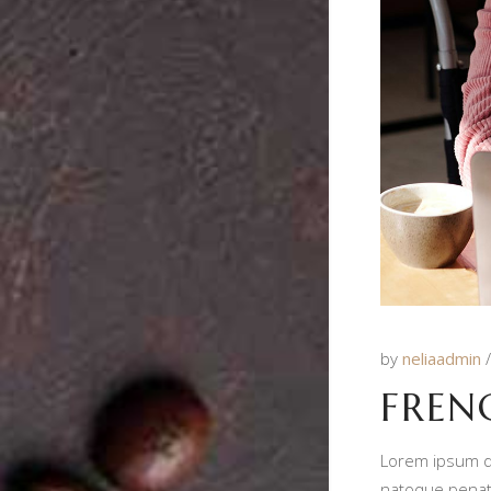
by
neliaadmin
FREN
Lorem ipsum do
natoque penati