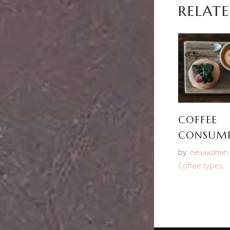
RELATE
COFFEE
CONSUM
by
neliaadmin
Coffee types