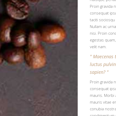
Proin gravida n
consequat ipsum
taciti sociosq
Nullam ac urna
nisi. Proin co
egestas quam,
velit nam.
Maecenas t
luctus pulvi
sapien?
Proin gravida n
consequat ipsu
mauris. Morbi 
mauris vitae er
conubia nostra
condimentum s