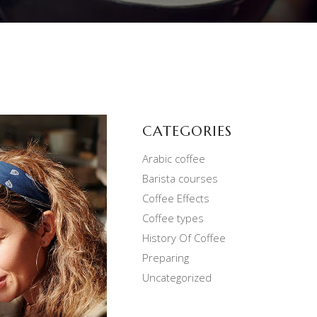
CATEGORIES
Arabic coffee
Barista courses
Coffee Effects
Coffee types
History Of Coffee
Preparing
Uncategorized