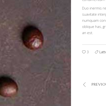
Duo inermis r
suavitate inte
numquam conse
oblique has, g
an est.
3
Latt
PREVIO