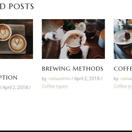
D POSTS
BREWING METHODS
COFF
PTION
by
neliaadmin
April 2, 2018
by
nelia
Coffee types
Coffee t
April 2, 2018