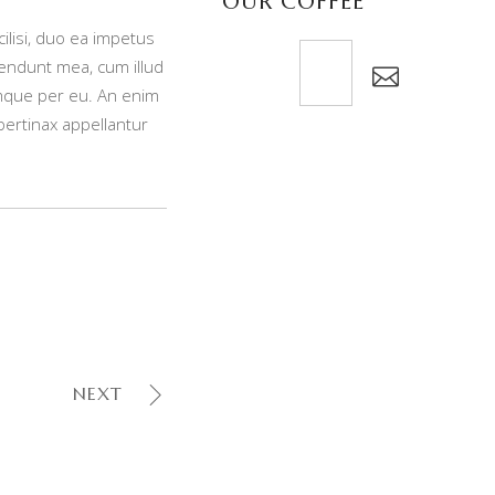
OUR COFFEE
lisi, duo ea impetus
hendunt mea, cum illud
mque per eu. An enim
pertinax appellantur
NEXT